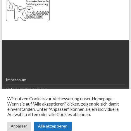
Impressum
Datenschutzerklärung
Haftungsausschluss (Disclaimer)
Wir nutzen Cookies zur Verbesserung unser Homepage.
Wenn sie auf "Alle akzeptieren" klicken, zeigen sie sich damit
einverstanden. Unter "Anpassen" können sie ein individuelle
Auswahl treffen oder alle Cookies ablehnen.
Alle akzeptieren
Anpassen
© 2026
Landesarbeitsgemeinschaft für Erziehungsberatung in Hessen e.V.
.