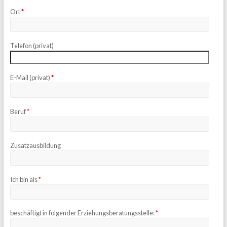
Ort
*
Telefon (privat)
E-Mail (privat)
*
Beruf
*
Zusatzausbildung
Ich bin als
*
beschäftigt in folgender Erziehungsberatungsstelle:
*