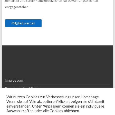
geklärt ist und sofern keine gesetzlichen Aufbewahrungspflichten
entgegenstehen.
Impressum
Datenschutzerklärung
Haftungsausschluss (Disclaimer)
Wir nutzen Cookies zur Verbesserung unser Homepage.
Wenn sie auf "Alle akzeptieren" klicken, zeigen sie sich damit
einverstanden. Unter "Anpassen" können sie ein individuelle
Auswahl treffen oder alle Cookies ablehnen.