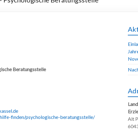
Akt
Einl
Jahr
Nov
ische Beratungsstelle
Nach
Ad
Land
assel.de
Erzi
hilfe-finden/psychologische-beratungsstelle/
Alt 
6043