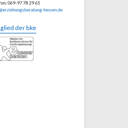
fon: 069-97 78 29 65
@erziehungsberatung-hessen.de
glied der bke