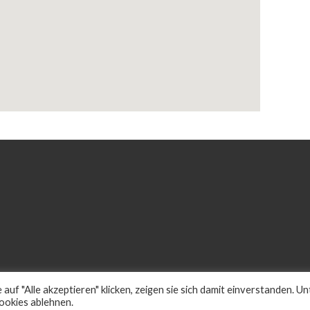
sberatung in Hessen e.V.
.
 "Alle akzeptieren" klicken, zeigen sie sich damit einverstanden. Un
Cookies ablehnen.