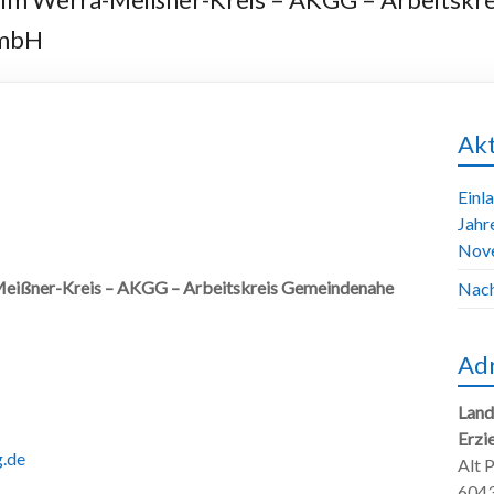
GmbH
Akt
Einl
Jahr
Nov
Meißner-Kreis – AKGG – Arbeitskreis Gemeindenahe
Nach
Ad
Land
Erzi
.de
Alt 
6043