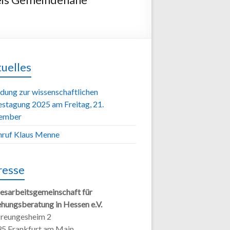
uelles
adung zur wissenschaftlichen
estagung 2025 am Freitag, 21.
ember
ruf Klaus Menne
resse
esarbeitsgemeinschaft für
ehungsberatung in Hessen e.V.
Preungesheim 2
5 Frankfurt am Main