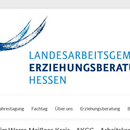
ahrestagung
Fachtag
Über uns
Erziehungsberatung
B
e im Werra-Meißner-Kreis – AKGG – Arbeitskr