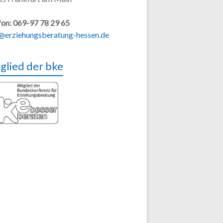
fon: 069-97 78 29 65
@erziehungsberatung-hessen.de
glied der bke